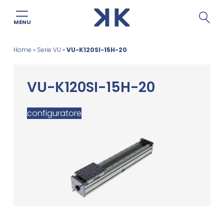
MENU
Skip
Home
»
Serie VU
»
VU-K120SI-15H-20
to
content
VU-K120SI-15H-20
configuratore