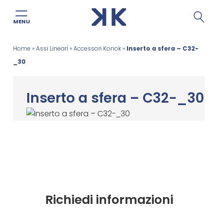
MENU
Salta
Home
»
Assi Lineari
»
Accessori Konok
»
Inserto a sfera – C32-
al
_30
contenuto
Inserto a sfera – C32-_30
Richiedi informazioni