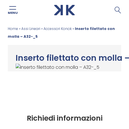
MENU
Salta
Home
»
Assi Lineari
»
Accessori Konok
»
Inserto filettato con
al
molla – A32-_5
contenuto
Inserto filettato con molla
Richiedi informazioni