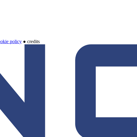
okie policy
● credits