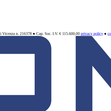
di Vicenza n. 216378 ● Cap. Soc. I.V. € 115.600,00
privacy policy
●
co