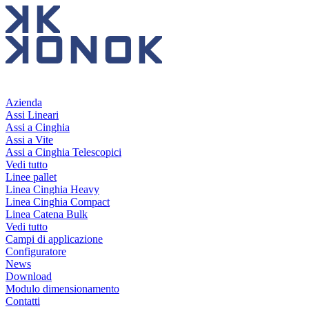
Salta
al
contenuto
Azienda
Assi Lineari
Assi a Cinghia
Assi a Vite
Assi a Cinghia Telescopici
Vedi tutto
Linee pallet
Linea Cinghia Heavy
Linea Cinghia Compact
Linea Catena Bulk
Vedi tutto
Campi di applicazione
Configuratore
News
Download
Modulo dimensionamento
Contatti