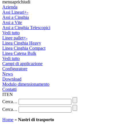
menu
apri
chiudi
Azienda
Assi Lineari
+
-
Assi a Cinghia
Assi a Vite
Assi a Cinghia Telescopici
Vedi tutto
Linee pallet
+
-
Linea Cinghia Heavy
Linea Cinghia Compact
Linea Catena Bulk
Vedi tutto
Campi di applicazione
Configuratore
News
Download
Modulo dimensionamento
Contatti
IT
EN
Cerca…
Cerca…
Home
»
Nastri di trasporto