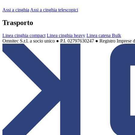
Assi a cinghia
Assi a cinghia telescopici
Trasporto
Linea cinghia compact
Linea cinghia heavy
Linea catena Bulk
Omnitec S.r.l. a socio unico ● P.I. 02797630247 ● Registro Imprese 