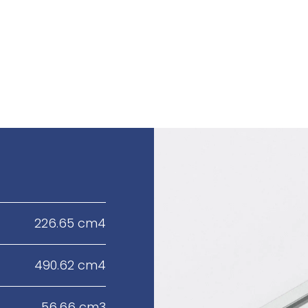
226.65 cm4
490.62 cm4
56.66 cm3