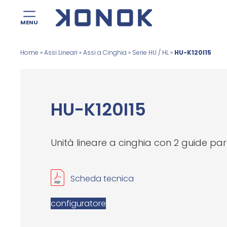
MENU
Salta
Home
»
Assi Lineari
»
Assi a Cinghia
»
Serie HU / HL
»
HU-K120I15
al
contenuto
HU-K120I15
Unità lineare a cinghia con 2 guide par
Scheda tecnica
configuratore