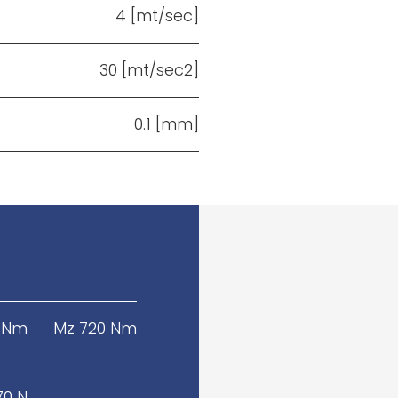
4 [mt/sec]
30 [mt/sec2]
0.1 [mm]
 Nm
Mz 720 Nm
70 N