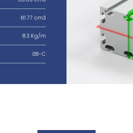
81.77 cm3
8.3 Kg/m
08-C