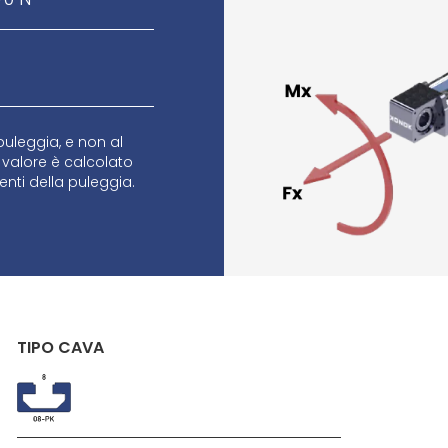
 puleggia, e non al
 valore è calcolato
enti della puleggia.
TIPO CAVA