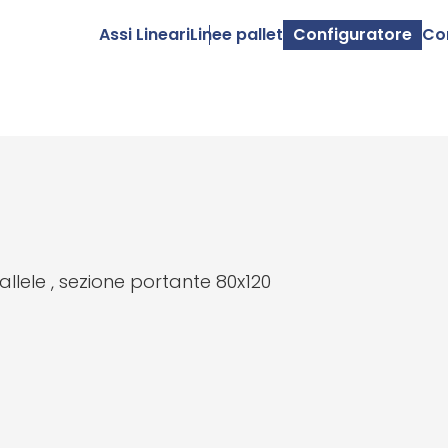
Assi Lineari
Linee pallet
Configuratore
Co
allele , sezione portante 80x120