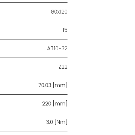
80x120
15
AT10-32
Z22
70.03 [mm]
220 [mm]
3.0 [Nm]