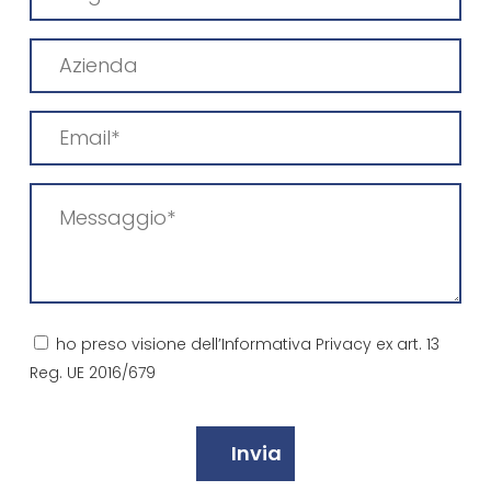
(Obbligatorio)
Azienda
Email
(Obbligatorio)
Messaggio
(Obbligatorio)
Consenso
ho preso visione dell’Informativa Privacy ex art. 13
Reg. UE 2016/679
(Obbligatorio)