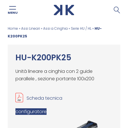
MENU
Salta
Home
»
Assi Lineari
»
Assi a Cinghia
»
Serie HU / HL
»
HU-
al
K200PK25
contenuto
HU-K200PK25
Unità lineare a cinghia con 2 guide
parallele , sezione portante 100x200
Scheda tecnica
configuratore